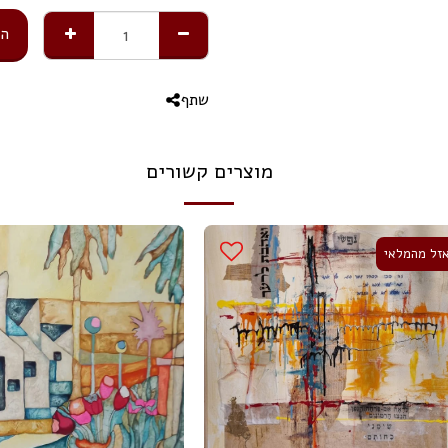
הו
שתף
מוצרים קשורים
זל מהמלאי