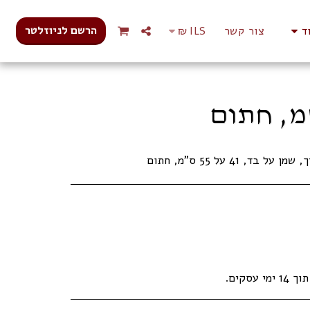
הרשם לניוזלטר
ד
צור קשר
ILS
₪
, 41 על 55 ס"מ, חתום
עסקים.