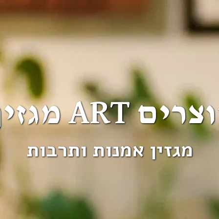
צרים ART מגזין
מגזין אמנות ותרבות