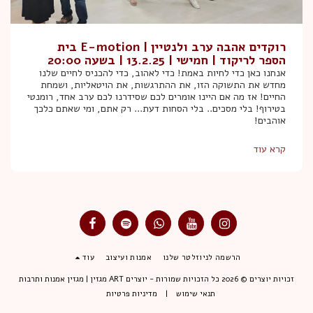
רוקדים אהבה ערב ולנטיין | E-motion בית
הספר לריקוד | חמישי | 13.2.25 | בשעה 20:00
אנחנו כאן כדי לחיות באמת! כדי לאהוב, כדי להכניס לחיים שלנו
מחדש את התשוקה הזו, את ההתרגשות, את הויטאליות, ושמחת
החיים! אז מה אם היינו אומרים לכם שסידרנו לכם ערב אחד, רומנטי
בטירוף! בלי מסכים.. בלי הסחות דעת... רק אתם, ומי שאתם כלכך
אוהבים!
קרא עוד
הרשמה לניוזלטר שלנו
אמנות ועיצוב
עוד
זכויות יוצרים © 2026 כל הזכויות שמורות -
יוצרים ART מגזין | מגזין אמנות ותרבות
תנאי שימוש
|
מדיניות פרטיות