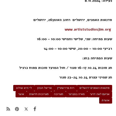
נעילה: 8.11.2024
סדנאות האמנים, ירושלים
רחוב האומן26, ירושלים
www.artiststudiosjlm.org
שעות פתיחה:
שני, שלישי וחמישי 10:00 – 16:00
רביעי 10:00 – 20:00,
שישי 10:00 – 14:00
שעות הפתיחה בחג:
חג סוכות 16-17.10.24 סגור / חול המועד סוכות פתוח כרגיל
חג שמיני עצרת 23-24.10.24 סגור
סדנאות האמנים ירושלים
רות פוירשטיין
אריאל הכהן
לי היא שולוב
אניעם לאה דרעי
מאיה במברגר
תערוכה
תערוכות חדשות
אוצר
אוצרת