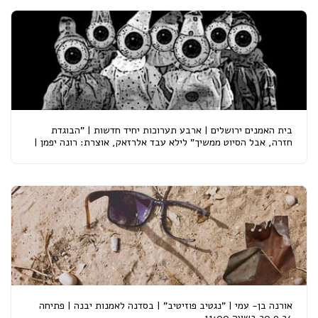
בית האמנים ירושלים | ארבע תערוכות יחיד חדשות | "הבוגדת
חזרה, אבל הסיוט ממשיך" לילא עבד אלרזאק, אוצרת: רונה יפמן |
"הרצל פינת אחד העם" איל אלדר, אוצר: איל ששון | "חתום
בנשיקה" אליה כהן, אוצרת : עדי דהן | "לפני..." ג'ודי אורסתיו,
אוצר : אילן ויזגן | פתיחה: 24.8.2024
אורנה בן- עמי | "נגטיב פוזיטיב" | בסדנה לאמנות יבנה | פתיחה
20.9.24 בשעה 11:00