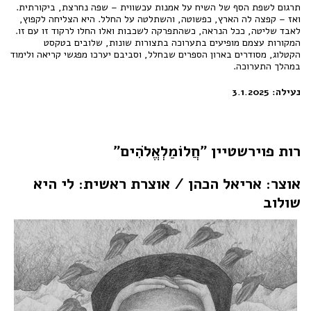
תרגום לשפת הסף של השיח על אמנות עכשווית – שפה נחרצת, ביקורתית.
ואז – קפצה לה הארץ, כפשוטה, והשתלטה על החלל. היא הצליחה לקפוץ,
לאבד שליטה, ככל הנראה, כשהתפרקה לשכבות ואלו החלו לרקוד זו עם זו.
המקורות עצמם מופיעים בתערוכה בתצורות שונות, שלובים בטקסט
הקטלוג, מסודרים בארון הספרים שבחלל, וסביבם יערכו מפגשי קריאה ולימוד
במהלך התערוכה.
נעילה: 3.1.2025
רות פוירשטיין "חֲלוֹמַלְאֱלֹהִים"
אוצר: אריאל הכהן / אוצרת ראשית: לי היא
שולוב