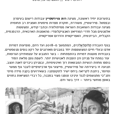
בתערוכת יחיד ראשונה, מציגה
רות פוירשטיין
עבודות רישום בעיפרון
ובפסטל. פוירשטיין, משוררת, חוקרת ספרות מיסטית ואמנית רב תחומית
מציגה עבודות השואבות השראה ממיתולוגיה וכתבי קודש, ומצטטות
אלמנטים מכל חדרי המוזיאון האנציקלופדי: מהאמנות הארכאית, הרנסנסית,
הקבלית, הביזנטית, האפריקאית והדרום אמריקאית.
בגוף העבודה
חֲלוֹמַלְאֱלֹהִים
, המתמשך מ-2018
ועד היום
,
מופיעות דמויות
אדם ובעלי חיים המצטופפות יחד במבנים מאורגנים על רקע נופים פנטסטיים.
בעבודות מוצגות דמויות בהתפתחות - בשר התגבש על עצמותיהן הגרומות,
עור נמתח על פניהן והן הופכות לאנושיות יותר. לשפת גופן מלאת הסוד
נוספו מחוות רגשיות המבטאות רוך ואינטימיות, ובפניהן ניכרים דאגה ועצב.
תנועה זו ביצירתה של פוירשטיין, מייצוגי גוף ארכיטיפיים לעבר גוף ממשי
ומיוסר, ניתנת לקריאה ביחס ישיר לתקופתנו: כשאירועים בקנה מידה מיתי
ותנ״כי מתגשמים לנגד עינינו וגופנו מצוי בסכנה, כל רבדי המציאות נחווים
באופן מוחשי ביותר – דרך בשר ודם.