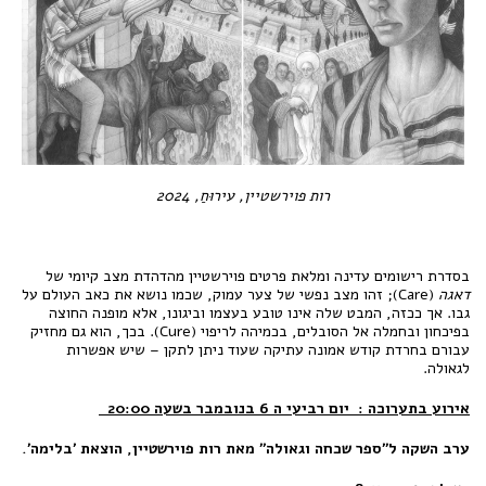
רות פוירשטיין, עירוּחַ, 2024
בסדרת רישומים עדינה ומלאת פרטים פוירשטיין מהדהדת מצב קיומי של
דאגה
(Care); זהו מצב נפשי של צער עמוק, שכמו נושא את כאב העולם על
גבו. אך ככזה, המבט שלה אינו טובע בעצמו וביגונו, אלא מופנה החוצה
בפיכחון ובחמלה אל הסובלים, בכמיהה לריפוי (Cure). בכך, הוא גם מחזיק
עבורם בחרדת קודש אמונה עתיקה שעוד ניתן לתקן – שיש אפשרות
לגאולה.
אירוע בתערוכה : יום רביעי ה 6 בנובמבר בשעה 20:00
ערב השקה ל״ספר שכחה וגאולה״ מאת רות פוירשטיין, הוצאת ׳בלימה׳.