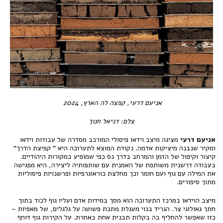
אניעם דרעי, קפצה לה הארץ, 2024
צלם: דניאל חנוך
אניעם דרעי
מציגה מיצב וידאו פיסולי המורכב מסדרה של עבודות וידאו
ומקיר שנבנה מיציקות אדמה. נקודת המוצא לתערוכה היא " קפיצת הדרך"
קיצור וקיפול של הזמן והמרחב בדרך נס כפי שמופיע במקורות היהודיים.
בעבודה דרשנית משותפת של האמנית עם שותפותיה ליצירה, היא מפגישה
את המילה עם גוף ועם חומר וכך מחלצת כוראוגרפיות ופרשנויות פיסוליות
מתוך סיפורים.
מיצב הוידאו במרכז התערוכה הוא מסך במידות אדם ועליו גוף לכוד בתוך
חתך גאולוגי צר. הגריד בנוי מעגלת מתכת פשוטה על גלגלים, של מאפיות –
כזו שאפשר להחליף בה בקלות תבנית אחת באחרת. על הקירות גוף דוחף