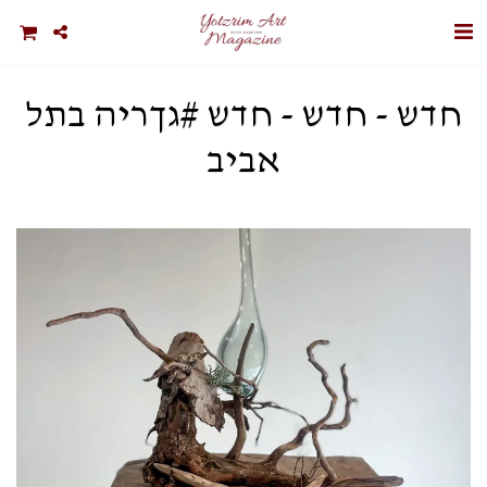
חדש - חדש - חדש #גךריה בתל
אביב