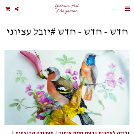
חדש - חדש - חדש #יובל עציוני
גלריה לאמנות גבעת חיים איחוד | תערוכה קבוצתית |