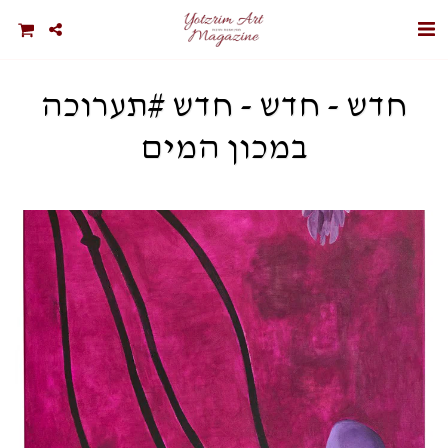
חדש - חדש - חדש #תערוכה
במכון המים