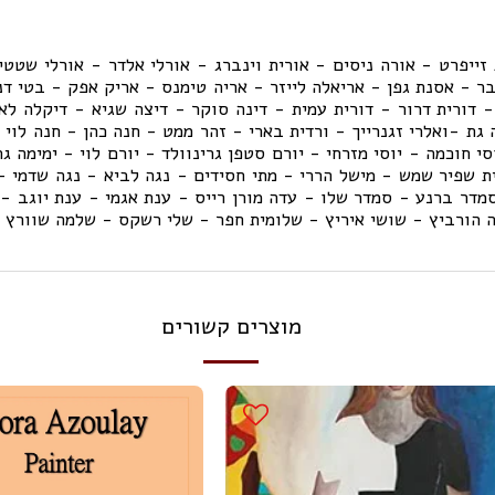
פרט - אורה ניסים - אורית וינברג - אורלי אלדר - אורלי שטטינ
בר - אסנת גפן - אריאלה לייזר - אריה טימנס - אריק אפק - בטי דנו
 דורית דרור - דורית עמית - דינה סוקר - דיצה שגיא - דיקלה לאו
גת -ואלרי זגנרייך - ורדית בארי - זהר ממט - חנה כהן - חנה לוי 
סי חוכמה - יוסי מזרחי - יורם סטפן גרינוולד - יורם לוי - ימימה גר
ית שפיר שמש - מישל הררי - מתי חסידים - נגה לביא - נגה שדמי -
מדר ברנע - סמדר שלו - עדה מורן רייס - ענת אגמי - ענת יוגב - צ
ה הורביץ - שושי איריץ - שלומית חפר - שלי רשקס - שלמה שוורץ 
מוצרים קשורים