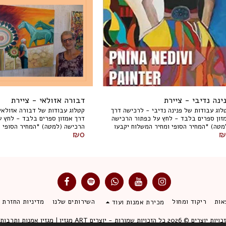
ינה נדיבי - ציירת
דבורה אזולאי - ציירת
לוג עבודות של פנינה נדיבי - לרכישה דרך
קטלוג עבודות של דבורה אזולאי
זון ספרים בלבד - לחץ על כפתור הרכישה
דרך אמזון ספרים בלבד - לחץ ע
(למטה) *המחיר הסופי ומחיר המשלוח יקבעו
הרכישה (למטה) *המחיר הסו
₪
0
₪
ך אמזון בלבד.
המשלוח יקבעו דרך אמזון בלבד.
אות
ריקוד ומחול
השירותים שלנו
מדיניות החזרת מ
מכירת אמנות ועוד
זכויות יוצרים © 2026 כל הזכויות שמורות -
יוצרים ART מגזין | מגזין אמנות ותרבות