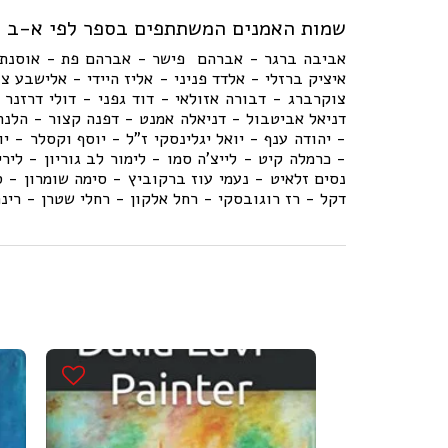
שמות האמנים המשתתפים בספר לפי א-ב
אביבה ברגר - אברהם פישר - אברהם פת - אוסנת זיי
איציק ברזלי - אלדד פניני - אליז היידי - אלישבע צ
צוקרברג - דבורה אזולאי - דוד גפני - דולי דרזנר -
דניאל אביטבול - דניאלה אמנט - דפנה קצור - הלנה 
- יהודה ענף - יואל יגלינסקי ז"ל - יוסף וקסלר - יו
- כרמלה קיט - לייצ'ה סמו - לימור לב גוריון - ליר
נסים זלאיט - נעמי עוז ברקוביץ - סימה שומרון - ס
דקל - רז רוגובסקי - רחל אלקון - רחלי שטרן - רינ