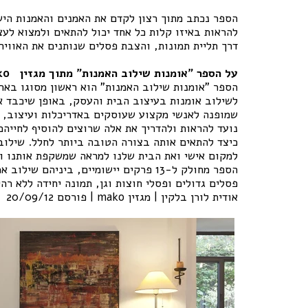
הספר נכתב מתוך רצון לקדם את האמנים והאמנות היש
להראות באיזו קלות כל אחד יכול להתאים ולמצוא לעצ
דרך תליית תמונות, והצבת פסלים שנותנים את האוויר
על הספר "אומנות שילוב האמנות" מתוך מגזין
mako
הספר "אומנות שילוב האמנות" הוא ראשון מסוגו בא
לשילוב אומנות בעיצוב הבית והעסק, באופן שיכבד א
שמופנה לאנשי מקצוע שעוסקים באדריכלות ועיצוב, 
נועד להראות ולהדריך את אלה שרוצים להוסיף לחייהם 
כיצד להתאים אותה בצורה הטובה ביותר לחלל. שילוב
למקום אישי ואת הבית שלנו למראה שמשקפת אותנו וא
הספר מחולק ל-13 פרקים יישומיים, ביניהם שילוב אמנות, פסלים, ציורים, צילומים ותמונות תלת ממדיות,
פסלים גדולים ופסלי חוצות וגן, תמונה יחידה ללא רה
אודית לורן בלקין | מגזין mako | פורסם 20/09/12