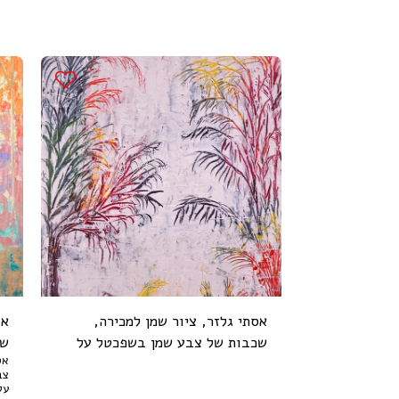
אסתי גלזר, ציור שמן למכירה,
אס
שכבות של צבע שמן בשפכטל על
שכ
אס
נייר עבה במיוחד, 70 על 50 ס"מ
ניי
על 40