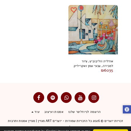
אודליה ווליבוביץ, ציור
למכירה, צבעי שמן ואקריליק
₪
6035
על בד 80 על 100 ס"מ, חתום
הרשמה לניוזלטר שלנו
אמנות ועיצוב
עוד
זכויות יוצרים © 2026 כל הזכויות שמורות -
יוצרים ART מגזין | מגזין אמנות ותרבות
תנאי שימוש
|
מדיניות פרטיות
אתר זה משתמש ב"עוגיות" (Cookie) על-מנת להבטיח שתהנה מהחוויה