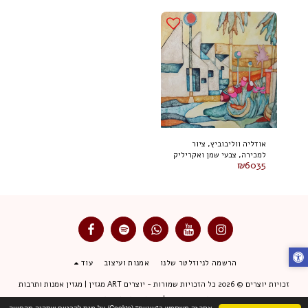
אודליה ווליבוביץ, ציור
למכירה, צבעי שמן ואקריליק
₪
6035
על בד 80 על 100 ס"מ, חתום
הרשמה לניוזלטר שלנו
אמנות ועיצוב
עוד
זכויות יוצרים © 2026 כל הזכויות שמורות -
יוצרים ART מגזין | מגזין אמנות ותרבות
תנאי שימוש
|
מדיניות פרטיות
אתר זה משתמש ב"עוגיות" (Cookie) על-מנת להבטיח שתהנה מהחוויה