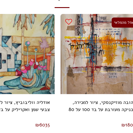
זל מהמלאי
ובה מוזיקנסקי, ציור למכירה,
אודליה ווליבוביץ, ציור ל
טכניקה מעורבת על בד 100 על 80
 (2024)
100 ס"מ, חתום
₪
6035
₪
18