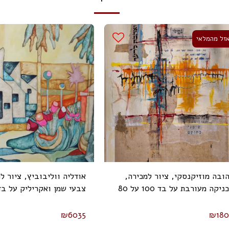
זל מהמלאי
ובה מוזיקנסקי, ציור למכירה,
אודליה ווליבוביץ, ציור ל
טכניקה מעורבת על בד 100 על 80
 (2024)
100 ס"מ, חתום
₪
6035
₪
18