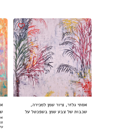
אסתי גלזר, ציור שמן למכירה,
אס
שכבות של צבע שמן בשפכטל על
שכ
אס
נייר עבה במיוחד, 70 על 50 ס"מ
ניי
על 40