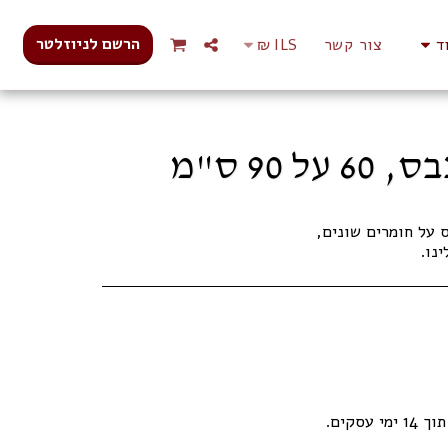
הרשם לניוזלטר
ד
צור קשר
ILS
₪
9 ס"מ
נו.
עסקים.