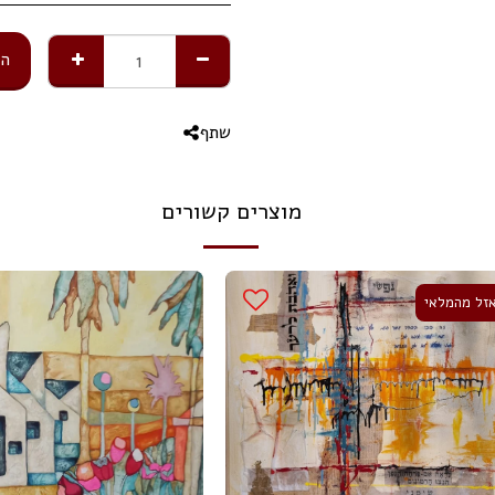
הו
שתף
מוצרים קשורים
זל מהמלאי