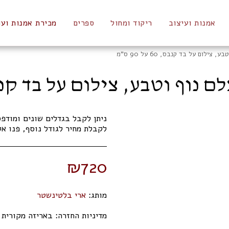
אמנות ועיצוב
ריקוד ומחול
ספרים
מכירת אמנות ועו
לום על בד קנבס, 60 על 90 ס"מ
ף וטבע, צילום על בד קנבס, 60 על 0
לקבלת מחיר לגודל נוסף, פנו אלי
₪
720
מותג:
ארי בלטינשטר
מדיניות החזרה:
באריזה מקורית תוך 14 ימי 