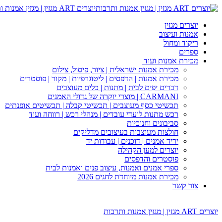
יוצרים ART מגזין | מגזין אמנות ותרבות
יוצרים מגזין
אמנות ועיצוב
ריקוד ומחול
ספרים
מכירת אמנות ועוד
מכירת אמנות ישראלית | ציור, פיסול, צילום
מכירת אמנות | הדפסים | ליטוגרפיות | מקור | פוסטרים
דברים יפים לבית | מתנות | כלים מעוצבים
CARMANI | מוצרי יוקרה של גדולי האמנים
תכשיטי כסף מעוצבים | תכשיטי קבלה | תכשיטים אופנתים
רכש מתנות לועדי עובדים | מנהלי רכש | רווחה ועוד
סביבונים וחנוכיות
חולצות מעוצבות בעיצובים מדליקים
יריד אמנים | דוכנים | עבודות יד
יוצרים למען הקהילה
פוסטרים והדפסים
ספרי אמנים ואמנות, עיצוב פנים ואמנות לבית
מכירת אמנות מיוחדת לחגים 2026
צור קשר
יוצרים ART מגזין | מגזין אמנות ותרבות