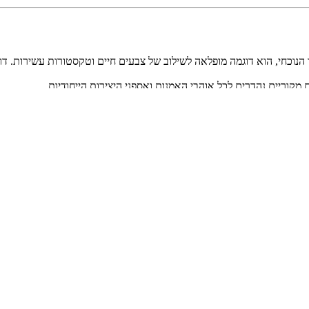
נוכחי, הוא דוגמה מופלאה לשילוב של צבעים חיים וטקסטורות עשירות. דור
 מקוריים נהדרים לכל אוהבי האמנות ואספני היצירות הייחודיות.