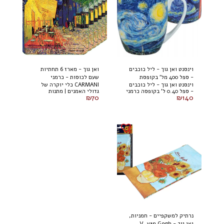
וינסנט ואן גוך - ליל כוכבים
ואן גוך - מארז 6 תחתיות
- ספל 400 מל' בקופסת
שעם לכוסות - כרמני
וינסנט ואן גוך - ליל כוכבים
CARMANI כלי יוקרה של
קרטון כרמני
- ספל 0.40 ל' בקופסה כרמני
גדולי האמנים | מתנות
₪
70
₪
140
נרתיק למשקפיים - חמניות,
ואן גוך - V. van Gogh