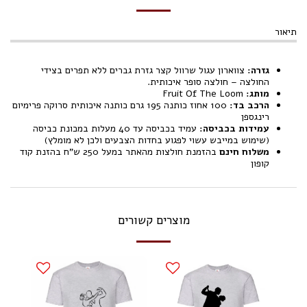
תיאור
גזרה:
צווארון עגול שרוול קצר גזרת גברים ללא תפרים בצידי
החולצה – חולצה סופר איכותית.
מותג:
Fruit Of The Loom
הרכב בד:
100 אחוז כותנה 195 גרם כותנה איכותית סרוקה פרימיום
רינגספן
עמידות בכביסה:
עמיד בכביסה עד 40 מעלות במכונת כביסה
(שימוש במייבש עשוי לפגוע בחדות הצבעים ולכן לא מומלץ)
משלוח חינם
בהזמנת חולצות מהאתר במעל 250 ש"ח בהזנת קוד
קופון
מוצרים קשורים