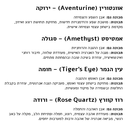
אוונטורין (Aventurine) – ירוקה
מכונה גם:
אבן השפע והצמיחה
תכונות:
מושכת שפע והזדמנויות חדשות, מחזקת תחושת רוגע ואיזון,
מקדמת ביטחון עצמי וצמיחה אישית.
אמטיסט (Amethyst) – סגולה
מכונה גם:
אבן ההגנה והרוחניות
תכונות:
מגנה על האנרגיה האישית, מעודדת שלווה, חיבור רוחני
ואינטואיציה, עוזרת בשינה טובה ובהפחתת מתחים.
עין הנמר (Tiger's Eye) – חומה
מכונה גם:
אבן האומץ וההגנה
תכונות:
מחזקת ביטחון עצמי ואומץ, מעניקה הגנה אנרגטית, עוזרת בקבלת
החלטות ובשמירה על מיקוד ומעשיות.
רוז קוורץ (Rose Quartz) – ורודה
מכונה גם:
אבן האהבה והחמלה
תכונות:
מעודדת אהבה עצמית, רוגע, חמלה ופתיחת הלב, מקלה על כאב
רגשי, מביאה אנרגיה של אהבה ורכות למערכות יחסים.