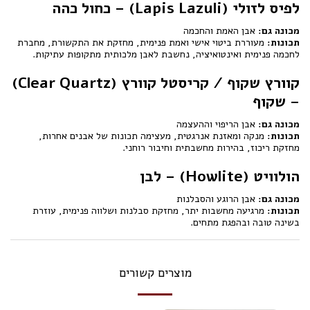
לפיס לזולי (Lapis Lazuli) – כחול כהה
מכונה גם:
אבן האמת והחכמה
תכונות:
מעוררת ביטוי אישי ואמת פנימית, מחזקת את התקשורת, מחברת
לחכמה פנימית ואינטואיציה, נחשבת לאבן מלכותית מתקופות עתיקות.
קוורץ שקוף / קריסטל קוורץ (Clear Quartz)
– שקוף
מכונה גם:
אבן הריפוי וההעצמה
תכונות:
מנקה ומאזנת אנרגטית, מעצימה תכונות של אבנים אחרות,
מחזקת ריכוז, בהירות מחשבתית וחיבור רוחני.
הולוויט (Howlite) – לבן
מכונה גם:
אבן הרוגע והסבלנות
תכונות:
מרגיעה מחשבות יתר, מחזקת סבלנות ושלווה פנימית, עוזרת
בשינה טובה ובהפגת מתחים.
מוצרים קשורים