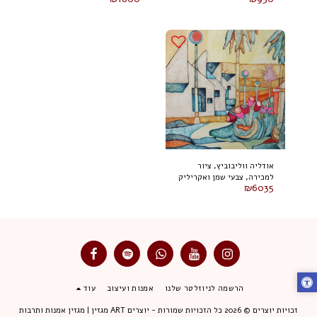
אודליה ווליבוביץ, ציור
למכירה, צבעי שמן ואקריליק
₪
6035
על בד 80 על 100 ס"מ, חתום
הרשמה לניוזלטר שלנו
אמנות ועיצוב
עוד
זכויות יוצרים © 2026 כל הזכויות שמורות -
יוצרים ART מגזין | מגזין אמנות ותרבות