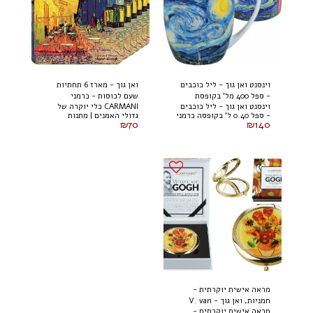
וינסנט ואן גוך - ליל כוכבים
ואן גוך - מארז 6 תחתיות
- ספל 400 מל' בקופסת
שעם לכוסות - כרמני
וינסנט ואן גוך - ליל כוכבים
CARMANI כלי יוקרה של
קרטון כרמני
- ספל 0.40 ל' בקופסה כרמני
גדולי האמנים | מתנות
₪
70
₪
140
מראה אישית יוקרתית -
חמניות, ואן גוך - V. van
מראה אישית יוקרתית -
Gogh (CARMANI)