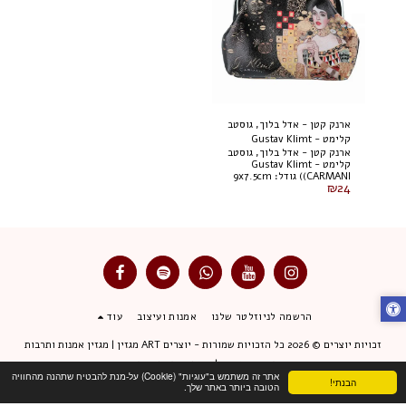
ארנק קטן - אדל בלוך, גוסטב
קלימט - Gustav Klimt
ארנק קטן - אדל בלוך, גוסטב
(CARMANI)
קלימט - Gustav Klimt
(CARMANI) גודל: 9x7.5cm
₪
24
021-3505
הרשמה לניוזלטר שלנו
אמנות ועיצוב
עוד
זכויות יוצרים © 2026 כל הזכויות שמורות -
יוצרים ART מגזין | מגזין אמנות ותרבות
תנאי שימוש
|
מדיניות פרטיות
אתר זה משתמש ב"עוגיות" (Cookie) על-מנת להבטיח שתהנה מהחוויה
הבנתי!
הטובה ביותר באתר שלך.