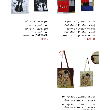
תיק צד מעוצב, מונדריאן -
תיק צד מעוצב, עולם
(CARMANI) P. Mondrian
החתולים, פריז -
תיק צד מעוצב, מונדריאן -
תיק צד מעוצב, עולם
(CARMANI)
(CARMANI) P. Mondrian
החתולים, פריז -
תיק מושלם לקניות. כיס נוסף
(CARMANI) תיק מושלם
₪
110
₪
110
בפנים אומר שהדברים
לקניות. כיס נוסף בפנים אומר
ההכרחיים ביותר תמיד יהיו
שהדברים ההכרחיים ביותר
בהישג יד, מבלי לחפש אותם
תמיד יהיו בהישג יד, מבלי
בשקית. 39x44 ס"מ. 021-
לחפש אותם בשקית. 39x44
8709
ס"מ. 021-8727
תיק צד מעוצב, גוסטב קלימט
- הנשיקה - Gustav Klimt
תיק צד מעוצב, גוסטב קלימט
(CARMANI)
- הנשיקה - Gustav Klimt