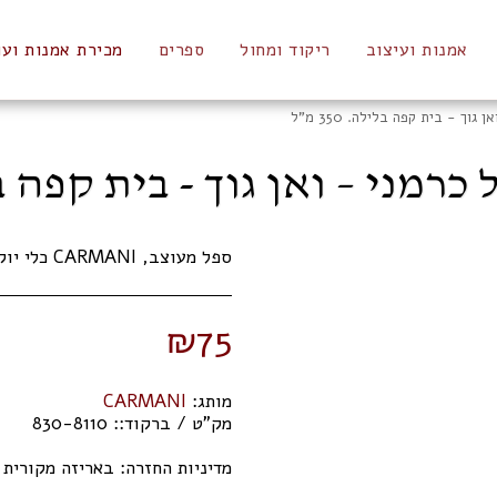
אמנות ועיצוב
ריקוד ומחול
ספרים
מכירת אמנות ועו
וך - בית קפה בלילה. 350 מ”ל
מני – ואן גוך - בית קפה בלילה. 
ספל מעוצב, CARMANI כלי יוקרה של גדולי האמנים | מתנות
₪
75
מותג:
CARMANI
מק"ט / ברקוד::
830-8110
מדיניות החזרה:
באריזה מקורית תוך 14 ימי 