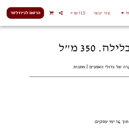
הרשם לניוזלטר
ד
צור קשר
ILS
₪
350 מ”ל
עסקים.