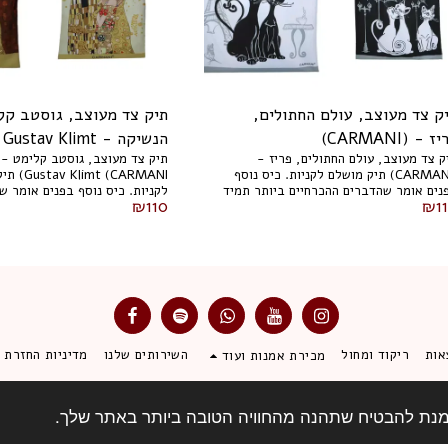
ק צד מעוצב, עולם החתולים,
תיק צד מעוצב, גוסטב קל
- (CARMANI)
הנשיקה - Gustav Klimt
תיק צד מעוצב, עולם החתולים, פריז -
תיק צד מעוצב, גוסטב קלימט - 
(CARMANI)
(CARMANI) תיק מושלם לקניות. כיס נוסף
t (CARMANI
בפנים אומר שהדברים ההכרחיים ביותר תמיד
לקניות. כיס נוסף בפנים אומר ש
₪
110
₪
1
יו בהישג יד, מבלי לחפש אותם בשקית.
ההכרחיים ביותר תמיד יהיו ב
. 021-8727
לחפש אותם בשקית. 39x44 ס"מ. 021-8746
אות
ריקוד ומחול
השירותים שלנו
מדיניות החזרת מ
מכירת אמנות ועוד
זכויות יוצרים © 2026 כל הזכויות שמורות -
יוצרים ART מגזין | מגזין אמנות ותרבות
תנאי שימוש
|
מדיניות פרטיות