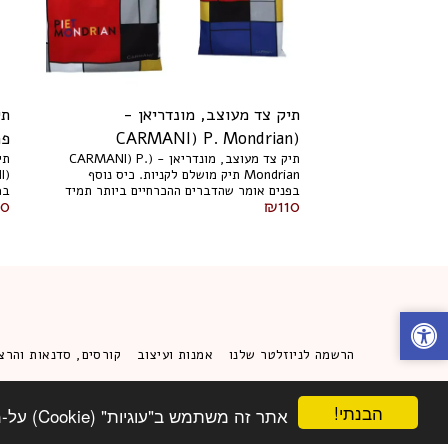
תיק צד מעוצב, מונדריאן -
תי
(CARMANI) P. Mondrian
פריז 
תיק צד מעוצב, מונדריאן - (CARMANI) P.
Mondrian תיק מושלם לקניות. כיס נוסף
בפנים אומר שהדברים ההכרחיים ביותר תמיד
10
₪
110
יהיו בהישג יד, מבלי לחפש אותם בשקית.
יה
39x44 ס"מ. 021-8709
39x44 ס"מ
הרשמה לניוזלטר שלנו
אמנות ועיצוב
קורסים, סדנאות והרצ
הבנתי!
אתר זה משתמש ב"עוגיות" (Cookie) על-מנת להבטיח שתהנה מהחוויה הטובה ביותר באתר שלך.