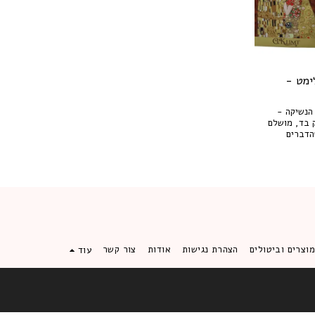
ימט -
הנשיקה -
Gustav Klim) תיק בד, מושלם
הדברים
הישג יד, מבלי
וצרים וביטולים
הצהרת נגישות
אודות
צור קשר
עוד