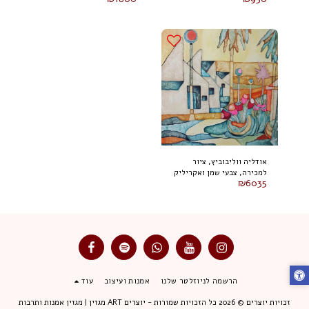
אודליה ווליבוביץ, ציור
למכירה, צבעי שמן ואקריליק
₪
6035
על בד 80 על 100 ס"מ, חתום
הרשמה לניוזלטר שלנו
אמנות ועיצוב
עוד
זכויות יוצרים © 2026 כל הזכויות שמורות -
יוצרים ART מגזין | מגזין אמנות ותרבות