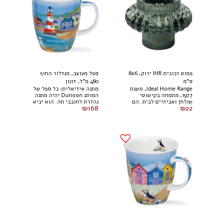
פמוט זכוכית IHR ירוק, 8x6
ספל מעוצב, מגדלור החוף
ס"מ
480 מ"ל, דונון
Ideal Home Range, משנת
מתנה אידיאלית: כל ספל של
1977, מתמחה בקישוטי
המותג Dunoon יהיה מתנה
שולחן ואביזרים לבית. הם
נהדרת לחובבי תה. הוא יביא
₪
168
₪
22
יהוו מתנה נהדרת וקישוט
שמחה, חיוכים ומצב רוח טוב
לכל שולחן. לא בטוח לשימוש
לבעליו. פריט אספנים:
במדיח כלים. ניתן להשתמש
הוסיפו ספל זה לאוסף שלכם
כמתקן לנר או כמקל תה.
או התחילו חדש - פריטי
חומר: זכוכית. * לקבלת
Dunoon תמיד נשארים
הצעת מחיר לכמויות גדולות
רלוונטיים ובעלי ערך.
פנו אלינו * אנחנו עושים
רב-תכליתיות: מתאים
מאמצים לשמור על מלאי
לשימוש בבית ובעבודה,
עדכני, אך לא כל הפריטים
ליצירת אווירה נעימה בכל
זמינים כל הזמן.
מקום. איכות המותג: דונון
ידועה באיכותה ובתשומת
הלב לפרטים הקטנים, מה
שהופך כל ספל ליותר מסתם
כלי זכוכית, אלא ליצירת
אמנות אמיתית. גובה : 112
מ"מ קוטר : 100 מ"מ קיבולת
: 480 מ"ל חומר : חרסינה
דקה ארץ מוצא : בריטניה