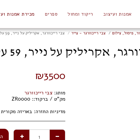
אמנות ועיצוב
ריקוד ומחול
ספרים
מכירת אמנות ועו
ר, פיסול, צילום
צבי רייכוורגר - צייר
צבי רייכוורגר, אקריליק על נייר, 59 על 42 ס"מ
ר, אקריליק על נייר, 59 על 42 ס"מ
₪
3500
מותג:
צבי רייכוורגר
מק"ט / ברקוד::
ZR0000
מדיניות החזרה:
באריזה מקורית תוך 14 ימי 
הו