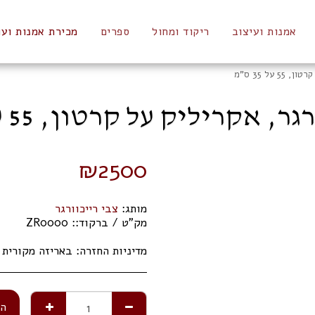
אמנות ועיצוב
ריקוד ומחול
ספרים
מכירת אמנות ועו
 על 35 ס"מ
, אקריליק על קרטון, 55 על 35 ס"מ
₪
2500
מותג:
צבי רייכוורגר
מק"ט / ברקוד::
ZR0000
מדיניות החזרה:
באריזה מקורית תוך 14 ימי 
הו