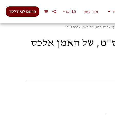
הרשם לניוזלטר
ד
צור קשר
ILS
₪
ת זכוכית בעבודת יד (פיוזינג), גודל 27 על 27 ס"מ, של האמן אלכס