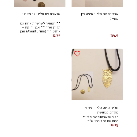
שרשרת עם תליון טיפה עין
שרשרת עם תליון לב מאבני
אמייל
חן
** המחיר לשרשרת אחת עם
תליון אחד ** אבן ירוקה –
אוונטורין (Aventurine) אבן
₪
35
₪
45
סגולה – אמטיסט
(Amethyst) אבן חומה – עין
הנמר (Tiger's Eye) אבן
ורודה – רוז קוורץ (Rose
Quartz) אבן כחולה כהה –
לפיס לזולי (Lapis Lazuli)
אבן שקופה – קוורץ שקוף /
קוורץ קריסטל (Clear
Quartz) אבן לבנה – הולוויט
(Howlite)
שרשרת עם תליון ינשוף
מוזהב מנחושת
כל השרשראות עם תליוני
הנחושת 10 ב 100 ש"ח
₪
15