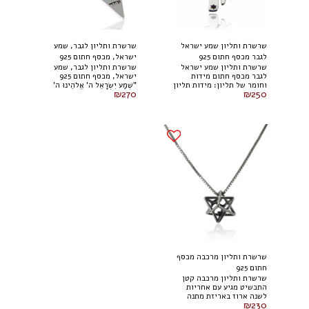
שרשרת ותליון שמע ישראל
שרשרת ותליון לגבר, שמע
לגבר מכסף חתום 925
ישראל, מכסף חתום 925
שרשרת ותליון שמע ישראל
שרשרת ותליון לגבר, שמע
לגבר מכסף חתום מידות
ישראל, מכסף חתום 925
וחומר של תליון: מידות תליון
"שְׁמַע יִשְׂרָאֵל ה' אֱלֹהֵינוּ ה'
₪
270
₪
250
- גובה 33 מ"מ , רוחב 15 מ"מ
אֶחָד " . מידות וחומר של
סוג חומר - כסף אמיתי 925
שרשרת שמע ישראל: מידות
סוג שרשרת - שרשרת כסף
תליון - גובה 29 מ"מ * רוחב
אמיתי 925
19 מ"מ סוג חומר - כסף
אמיתי 925 סוג שרשרת -
שרשרת כסף אמיתי 925
שרשרת ותליון מרכבה מכסף
חתום 925
שרשרת ותליון מרכבה קטן
התכשיט מגיע עם אחריות
לשנה ארוז באריזת מתנה
₪
230
מהודרת ואיכותית סוג חומר -