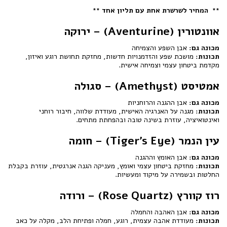
** המחיר לשרשרת אחת עם תליון אחד **
אוונטורין (Aventurine) – ירוקה
מכונה גם:
אבן השפע והצמיחה
תכונות:
מושכת שפע והזדמנויות חדשות, מחזקת תחושת רוגע ואיזון,
מקדמת ביטחון עצמי וצמיחה אישית.
אמטיסט (Amethyst) – סגולה
מכונה גם:
אבן ההגנה והרוחניות
תכונות:
מגנה על האנרגיה האישית, מעודדת שלווה, חיבור רוחני
ואינטואיציה, עוזרת בשינה טובה ובהפחתת מתחים.
עין הנמר (Tiger's Eye) – חומה
מכונה גם:
אבן האומץ וההגנה
תכונות:
מחזקת ביטחון עצמי ואומץ, מעניקה הגנה אנרגטית, עוזרת בקבלת
החלטות ובשמירה על מיקוד ומעשיות.
רוז קוורץ (Rose Quartz) – ורודה
מכונה גם:
אבן האהבה והחמלה
תכונות:
מעודדת אהבה עצמית, רוגע, חמלה ופתיחת הלב, מקלה על כאב