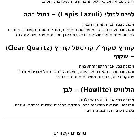
רגשי, מביאה אנרגיה של אהבה ורכות למערכות יחסים.
לפיס לזולי (Lapis Lazuli) – כחול כהה
מכונה גם:
אבן האמת והחכמה
תכונות:
מעוררת ביטוי אישי ואמת פנימית, מחזקת את התקשורת, מחברת
לחכמה פנימית ואינטואיציה, נחשבת לאבן מלכותית מתקופות עתיקות.
קוורץ שקוף / קריסטל קוורץ (Clear Quartz)
– שקוף
מכונה גם:
אבן הריפוי וההעצמה
תכונות:
מנקה ומאזנת אנרגטית, מעצימה תכונות של אבנים אחרות,
מחזקת ריכוז, בהירות מחשבתית וחיבור רוחני.
הולוויט (Howlite) – לבן
מכונה גם:
אבן הרוגע והסבלנות
תכונות:
מרגיעה מחשבות יתר, מחזקת סבלנות ושלווה פנימית, עוזרת
בשינה טובה ובהפגת מתחים.
מוצרים קשורים