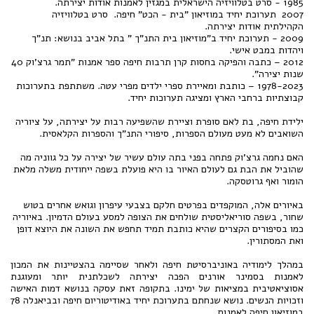
1985 - סרט בטלוויזיה הישראלית במגזין לאמנות אודות יצירתה.
2007 תערוכת יחיד במוזיאון "בית - הכט" חיפה. סרט בטלוויזיה
הקהילתית אודות יצירתה.
2009 - תערוכת יחיד ב"מוזיאון בית התנ"ך " בתל אביב בנושא: תנ"ך
ויהדות במבט אישי.
2012 – כתבה והפיקה בחסות קרן תרבות חיפה ספר אמנות "תמר גרצ'וק 40
שנות יצירה".
1978-2023 – כותבת ומאיירת ספרי ילדים מפרי עטה. משתתפת בתערוכות
קבוצתיות ברחבי הארץ ומציגה תערוכות יחיד.
ילידת חיפה, בת לאם סופרת וציירת שהשפיעה רבות על יצירתה, על ציוריה
השואבים לא מעט מעולם הספרות, סיפורי התנ"ך והספרות הקלאסית.
האם נחמה גרצ'וק פתחה בפני בתה עולם עשיר של יצירה על כל גווניה מה
שהוביל את הבת גם לעולם האיור בו היא פועלת בשפה ייחודית משלה מלאת
הומור ואף גרוטסקה.
באיורים אלה, המוקפדים בפרטים חלקם בצבעי עיפרון וגואש אחרים בטוש
שחור, בשפה סוריאליסטית שולחים את הצופה למסע בעולם הדמיון. באיוריה
כמו בסיפורים הקצרים שהיא כותבת תמיד תחפש את השונה את היוצא דופן
ואת המסתורין.
במהלך לימודיה באוניברסיטת חיפה ולאחר שסיימה בהצטיינות את המכון
לאמנות בסמינר אורנים הפכה יצירתה לשכלתנית יותר ומעוגנת
אסוציאטיבית במציאות של ימינו. בתקופה זאת עסקה בנושא דמות האישה
וזכויות הנשים. נושא שנחתם בתערוכת יחיד באודיטוריום חיפה ובביאנלה 78
במוזיאון חיפה לאמנות.