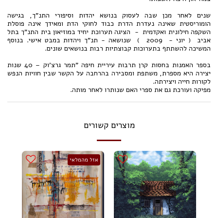
שנים לאחר מכן שבה לעסוק בנושא יהדות וסיפורי התנ"ך, בגישה
הומוריסטית שאינה נעדרת הדרת כבוד לחוקי הדת ומאידך אינה פוסלת
השקפה חילונית ואקדמית - הציגה תערוכת יחיד במוזיאון בית התנ"ך בתל
אביב ( יוני - 2009 ) שנושאה - תנ"ך ויהדות במבט אישי. בנוסף
המשיכה להשתתף בתערוכות קבוצתיות רבות בנושאים שונים.
בספר האמנות בחסות קרן תרבות עיריית חיפה "תמר גרצ'וק – 40 שנות
יצירה היא מספרת, משתפת ומסבירה בהרחבה על הקשר שבין חוויות הנפש
לקורות חייה ויצירתה.
מפיקה ועורכת גם את ספרי האם שנותרו לאחר מותה.
מוצרים קשורים
אזל מהמלאי