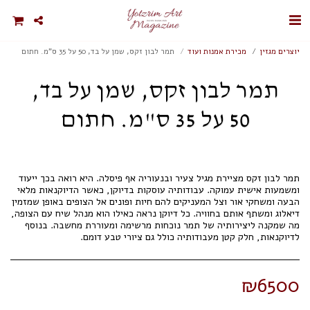
יוצרים מגזין
מכירת אמנות ועוד
תמר לבון זקס, שמן על בד, 50 על 35 ס"מ. חתום
תמר לבון זקס, שמן על בד,
50 על 35 ס"מ. חתום
תמר לבון זקס מציירת מגיל צעיר ובנעוריה אף פיסלה. היא רואה בכך ייעוד
ומשמעות אישית עמוקה. עבודותיה עוסקות בדיוקן, כאשר הדיוקנאות מלאי
הבעה ומשחקי אור וצל המעניקים להם חיות ופונים אל הצופים באופן שמזמין
דיאלוג ומשתף אותם בחוויה. כל דיוקן נראה כאילו הוא מנהל שיח עם הצופה,
מה שמקנה ליצירותיה של תמר נוכחות מרשימה ומעוררת מחשבה. בנוסף
לדיוקנאות, חלק קטן מעבודותיה כולל גם ציורי טבע דומם.
₪
6500