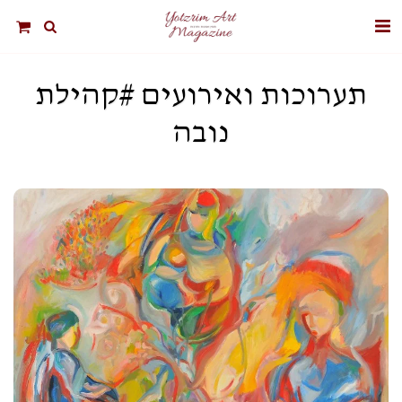
תערוכות ואירועים #קהילת
נובה