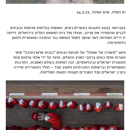
ים המלח, אדם שפיגל, 24.3.23
בפברואר 2023 התכנסו כעשרים נשים, עטופות בגלימות אדומות וכובעים
לבנים שהסתירו את פניהן, וצעדו מול בית המשפט העליון בירושלים. הייתה
זו יריית הפתיחה למה שהפך לסמל המחאה נגד ההפיכה המשטרית ולמען
הדמוקרטיה.
מיצג "סיפורה של שפחה" של תנועת הנשים "בונות אלטרנטיבה" סחף
עשרות אלפי נשים ברחבי הארץ והעולם, תועד על ידי אלפי צלמים וגופי
תקשורת ישראלים ובינלאומיים, זכה למחוות בעולם האמנות, התרבות
הפופולארית וברשתות החברתיות וחשוב מכל – חולל התעוררות אדירה
בקרב ישראלים מכל המגזרים וקצוות הקשת הפוליטית.