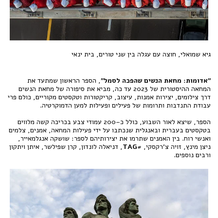
גיא שמואלי, חוצה עם עגלה בין שני טורים, בית ינאי
"
אדומות
:
מחאת הנשים שהפכה לסמל
"
, הספר הראשון שמתעד את
המחאה ההיסטורית של 2023 עד כה, מביא את סיפורה של מחאת הנשים
דרך צילומים, יצירות אמנות, עיצוב, קריקטורות וטקסטים מקוריים, כולם פרי
עבודת התנדבות ותרומות של פעילים ופעילות למען הדמוקרטיה.
הספר, שיצא לאור השבוע, כולל כ–200 עמודי צבע בכריכה קשה מלווים
בטקסטים בעברית ובאנגלית שנכתבו על ידי פעילות המחאה, אמנים, צלמים
ואנשי רוח. בין האמנים שתרמו את יצירותיהם לספר: שושקה אנגלמאייר,
ניצן מינץ, זויה צ'רקסקי, #
TAG
, דניאלה לונדון, קרן שפילשר, איתן ויתקון
ורבים נוספים.