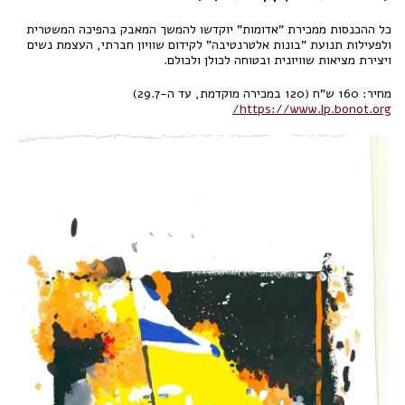
כל ההכנסות ממכירת "אדומות" יוקדשו להמשך המאבק בהפיכה המשטרית
ולפעילות תנועת "בונות אלטרנטיבה" לקידום שוויון חברתי, העצמת נשים
ויצירת מציאות שוויונית ובטוחה לכולן ולכולם.
מחיר: 160 ש"ח (120 במכירה מוקדמת, עד ה-29.7)
https://www.lp.bonot.org/