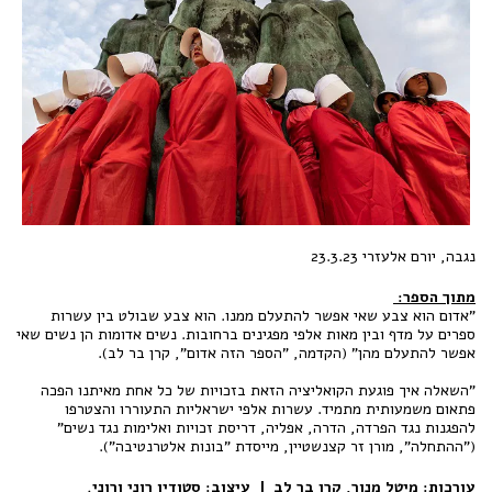
נגבה, יורם אלעזרי 23.3.23
מתוך הספר
:
"אדום הוא צבע שאי אפשר להתעלם ממנו. הוא צבע שבולט בין עשרות
ספרים על מדף ובין מאות אלפי מפגינים ברחובות. נשים אדומות הן נשים שאי
אפשר להתעלם מהן" (הקדמה, "הספר הזה אדום", קרן בר לב).
"השאלה איך פוגעת הקואליציה הזאת בזכויות של כל אחת מאיתנו הפכה
פתאום משמעותית מתמיד. עשרות אלפי ישראליות התעוררו והצטרפו
להפגנות נגד הפרדה, הדרה, אפליה, דריסת זכויות ואלימות נגד נשים"
("ההתחלה", מורן זר קצנשטיין, מייסדת "בונות אלטרנטיבה").
עורכות: מיטל מנור, קרן בר לב | עיצוב: סטודיו רוני ורוני.