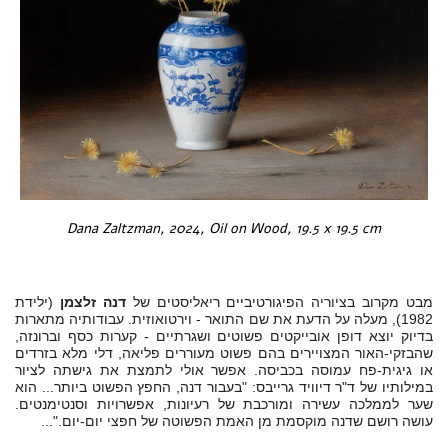
Dana Zaltzman, 2024, Oil on Wood, 19.5 x 19.5 cm
מבט מקרוב בציוריה הפיגורטיביים ריאליסטים של
דנה זלצמן
(ילידת
1982), מעלה על הדעת את שם התואר - וירטואוזית. עבודותיה מתארות
בדיוק יוצא דופן אובייקטים פשוטים ושגרתיים - קערות כסף וברונזה,
שהבזקי-האור המצויירים בהם פשוט מעוררים פליאה, דלי מלא בזרדים
או גיגית-פח עמוסה בכביסה. אפשר אולי לתמצת את גישתה לציור
במילותיו של ד"ר דיוויד גרייבס: "בעבור דנה, החפץ הפשוט ביותר... הוא
שער לממלכה עשירה ומורכבת של רעיונות, אפשרויות וסנטימנטים.
עושה רושם שדנה מוקסמת מן האמת הפשוטה של חפצי יום-יום
...".