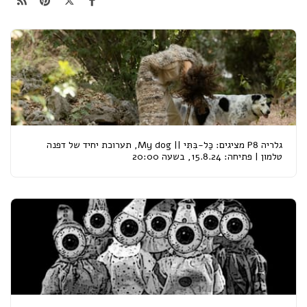
גלריה P8 מציגים: כַּל-בִּתִּי || My dog, תערוכת יחיד של דפנה
טלמון | פתיחה: 15.8.24, בשעה 20:00