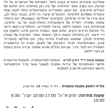
שעליהם מופיעים עיטורים בצבע כחול. ראשיתם של העיטורים על כלי
פורצלן הוא בקרב אמני החרסינה של סין ויפן (חרסינה היא הלחם של
המילים חרס-סין). עם הזמן, הספרדים והפורטוגלים החלו לעצב שפה
עיטורית משלהם לחרסינה. העיטורים שיצרו היו לרוב בצבעי כחול לבן,
והם צוירו על אריחי קרמיקה, הנקראים "אזולז'וש
" (Azulejo).
גם בהולנד
צמחה מסורת ייחודית של איקונוגרפיה כחולה-לבנה על גבי חרסינה,
שהתרכזה בעיר הקטנה דלפט. בניגוד לספרדים, ההולנדים ביקשו לייצר
כלי פורצלן עדינים ודקים, אולם אמני המזרח הרחוק סירבו לחשוף את
רזי היצור. רק בתחילת המאה ה-18 התגלה הסוד: תערובת של קאולין
(חרסית לבנה), שנמצא בקרקעית נהרות בסין, עם סיליקט (בעברית:
צורן). כשהתוודעתי לציורי הפורצלן של זלצמן, עברה כל ההיסטוריה
העשירה הזו לנגד עיניי, גם אם הכלים שהיא אספה וציירה אינם באמת
מן העיר דלפט
.
טקסט מאת ד"ר דורון לוריא
- מומחה למוזיאולוגיה, לאמנות אירופאית
ולחקר האותנטיות של יצירות אמנות, לשעבר אוצר בכיר והרסטורטור
הראשי במוזיאון תל-אביב לאמנות.
- רח׳ ה׳ באייר 68, תל אביב
גלריה זימאק אמנות עכשווית
שעות פתיחה:
ימים א׳-ה׳ 10:00-17:00 יום ו׳ 9:30-
15:00