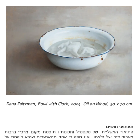
Dana Zaltzman, Bowl with Cloth, 2024, Oil on Wood, 50 x 70 cm
תעתועי חושים
התיאור האשלייתי של טקסטיל ותכונותיו תופסת מקום מרכזי ברבות
מעבודותיה של זלצמן, ואין ספק כי אחד מהאתגרים שהיא לוקחת על