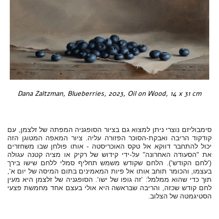
Dana Zaltzman, Blueberries, 2023, Oil on Wood, 14 x 31 cm
סימבוליזם נוצרי ניתן למצוא גם בציור הסופגניה המפתה של זלצמן, עם
קודקוד הריבה ואבקת-הסוכר הפזורה עליה. ציור המאפה המטוגן הזה
יכול להתחבר דווקא אל טקס האוכריסטה - אותו פולחן שבו משחזרים
את "הסעודה האחרונה" על-ידי קידוש של רקיק או מציה קטנה עגולה
('לחם הקודש'). הלחם שקודש משמש תחליף סמלי ללחם שישו בירך
בעצמו, והכומר תוחב אותו אל פיות המאמינים בתום המיסה של יום א',
תוך כדי שהוא ממלמל: 'זה גופו של ישו'. הסופגניה של זלצמן היא מעין
לחם קודש שכזה, והריבה שבראשה היא אולי בעצם אחד מחמשת פצעי
הסטיגמטה של הצלוב
.