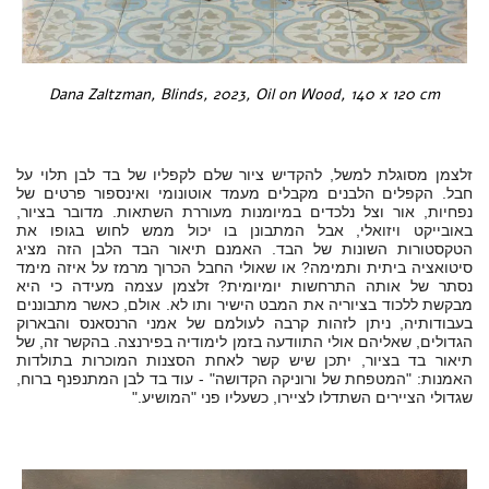
Dana Zaltzman, Blinds, 2023, Oil on Wood, 140 x 120 cm
זלצמן מסוגלת למשל, להקדיש ציור שלם לקפליו של בד לבן תלוי על
חבל. הקפלים הלבנים מקבלים מעמד אוטונומי ואינספור פרטים של
נפחיות, אור וצל נלכדים במיומנות מעוררת השתאות. מדובר בציור,
באובייקט ויזואלי, אבל המתבונן בו יכול ממש לחוש בגופו את
הטקסטורות השונות של הבד. האמנם תיאור הבד הלבן הזה מציג
סיטואציה ביתית ותמימה? או שאולי החבל הכרוך מרמז על איזה מימד
נסתר של אותה התרחשות יומיומית? זלצמן עצמה מעידה כי היא
מבקשת ללכוד בציוריה את המבט הישיר ותו לא. אולם, כאשר מתבוננים
בעבודותיה, ניתן לזהות קרבה לעולמם של אמני הרנסאנס והבארוק
הגדולים, שאליהם אולי התוודעה בזמן לימודיה בפירנצה. בהקשר זה, של
תיאור בד בציור, יתכן שיש קשר לאחת הסצנות המוכרות בתולדות
האמנות: "המטפחת של ורוניקה הקדושה" - עוד בד לבן המתנפנף ברוח,
שגדולי הציירים השתדלו לציירו, כשעליו פני "המושיע
".