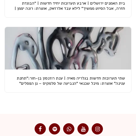
בית האמנים ירושלים | ארבע תערוכות יחיד חדשות | "הבוגדת
חזרה, אבל הסיוט ממשיך" לילא עבד אלרזאק, אוצרת: רונה יפמן |
"הרצל פינת אחד העם" איל אלדר, אוצר: איל ששון | "חתום
בנשיקה" אליה כהן, אוצרת : עדי דהן | "לפני..." ג'ודי אורסתיו,
אוצר : אילן ויזגן | פתיחה: 24.8.2024
שתי תערוכות חדשות בגלריה מאיה | ענת רוזנסון בן-חור:"תחנת
עגינה" אוצרת: מיכל שכנאי "הנביעה של סלמקיס – גן הפסלים"
תערוכה קבוצתית | פתיחה 15.8.24 בין השעות 20:00-22:00