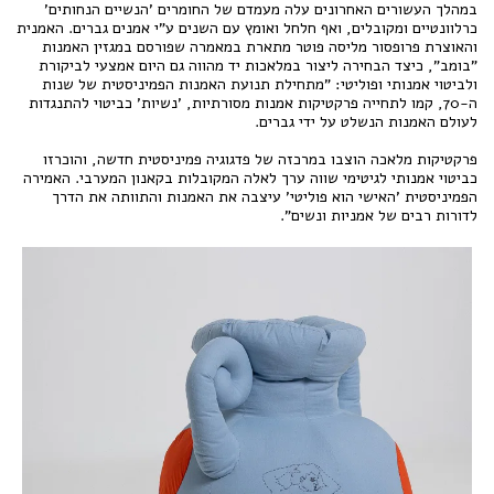
במהלך העשורים האחרונים עלה מעמדם של החומרים 'הנשיים הנחותים'
כרלוונטיים ומקובלים, ואף חלחל ואומץ עם השנים ע"י אמנים גברים. האמנית
והאוצרת פרופסור מליסה פוטר מתארת במאמרה שפורסם במגזין האמנות
"בומב", כיצד הבחירה ליצור במלאכות יד מהווה גם היום אמצעי לביקורת
ולביטוי אמנותי ופוליטי: "מתחילת תנועת האמנות הפמיניסטית של שנות
ה-70, קמו לתחייה פרקטיקות אמנות מסורתיות, 'נשיות' כביטוי להתנגדות
לעולם האמנות הנשלט על ידי גברים.
פרקטיקות מלאכה הוצבו במרכזה של פדגוגיה פמיניסטית חדשה, והוכרזו
כביטוי אמנותי לגיטימי שווה ערך לאלה המקובלות בקאנון המערבי. האמירה
הפמיניסטית 'האישי הוא פוליטי' עיצבה את האמנות והתוותה את הדרך
לדורות רבים של אמניות ונשים".