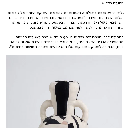
מתגלה כקדוש.
גליה חי מצטרפת ביכולתיה האמנותיות למורשתן עתיקת היומין של גיבורות
ואלות הרקמה והתפירה: "בעמלנות, ברקמה ובתפירה יש חיבור בין דברים,
ויש איכויות של ריפוי והרגעה. הבחירה בטקסטיל מוּדעת ומכוונת, ומגיעה
מתוך רצון להתחבר לנשי ולמה שנחשב במשך דורות כמשני.
בתחילת דרכי האמנותית בשנות ה-90 הייתי שותפה לאשליה הרווחת
שהחומרים הרכים הם נחותים, בזויים ולא רלוונטיים ליצירת אמנות גבוהה.
כיום, הבחירה לעסוק בטכניקות אלו היא טבעית וחסרת תחושות נחיתות".