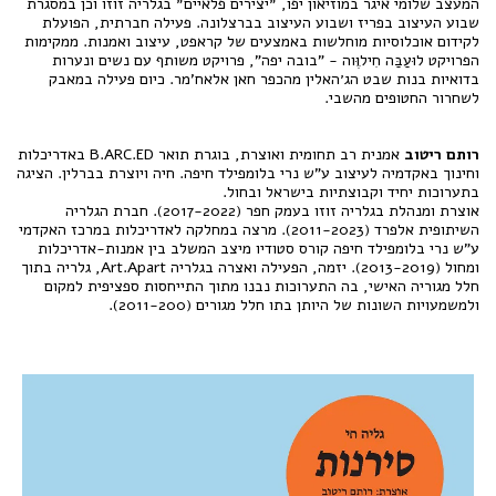
המעצב שלומי איגר במוזיאון יפו, ״יצירים פלאיים״ בגלריה זוזו וכן במסגרת
שבוע העיצוב בפריז ושבוע העיצוב בברצלונה. פעילה חברתית, הפועלת
לקידום אוכלוסיות מוחלשות באמצעים של קראפט, עיצוב ואמנות. ממקימות
הפרויקט לוּעַבַּה חִילוֶּוה - "בובה יפה", פרויקט משותף עם נשים ונערות
בדואיות בנות שבט הג׳האלין מהכפר חאן אלאח'מר. כיום פעילה במאבק
לשחרור החטופים מהשבי.
רותם ריטוב
אמנית רב תחומית ואוצרת, בוגרת תואר B.ARC.ED באדריכלות
וחינוך באקדמיה לעיצוב ע"ש נרי בלומפילד חיפה. חיה ויוצרת בברלין. הציגה
בתערוכות יחיד וקבוצתיות בישראל ובחול.
אוצרת ומנהלת בגלריה זוזו בעמק חפר (2017-2022). חברת הגלריה
השיתופית אלפרד (2011-2023). מרצה במחלקה לאדריכלות במרכז האקדמי
ע"ש נרי בלומפילד חיפה קורס סטודיו מיצב המשלב בין אמנות-אדריכלות
ומחול (2013-2019). יזמה, הפעילה ואצרה בגלריה Art.Apart, גלריה בתוך
חלל מגוריה האישי, בה התערוכות נבנו מתוך התייחסות ספציפית למקום
ולמשמעויות השונות של היותן בתו חלל מגורים (2011-200).