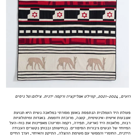
רועים, 2021-2024, קווילט אפליקציה ורקמה ידנית. צילום:טל ניסים
פעולת היד העמלנית הנתפסת באופן מסורתי כמלאכה נשית היא תנועת
אצבעות איטית-אינטימית, קטנה, מרוכזת ודוממת. באגדות ומיתולוגיות
רבות, מלאכות היד (אריגה, תפירה, רקמה וסריגה) מאפיינות את כוח-העל
המיוחד של הנשים גיבורות הסיפורים. בנחישותן ובכוחן נקשרים העבודה
הידנית, החומרי והממשי עם משימת ההצלה, התיקון והאיחוי, וערך החיים