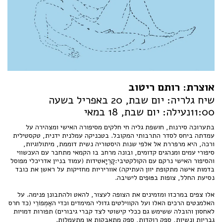
אוצרת: רותם ריטוב
שיח גלריה: יום שבת, 20 באפריל בשעה
11:00נעילה: יום שבת, 18 במאי
בתערוכה סירנות, חושפת גליה חי חלקים מסיפורה האישי ומצהירה על
עמדתה ביחס לסדר התרבותי המקובל. בטכניקה עמלנית ידנית, טקסטילית
ורכה, היא מרפררת אל אלפי שנות היסטוריה נשית דוממת, מיתולוגיות,
סיפורי עמים ומנהגים קדומים, ובונה מרחב בו הקמאי מתחבר עם העכשווי
והסיפור האישי נרקם עם הקולקטיבי:קָרְיָאטִידות (עמוד בניין אדריכלי מפוסל
בדמות אישה מתקופת יוון העתיקה) אווריריות מחזיקות על ראשן את כובד
נסיעת החלל, צופות בפּוּפִים לישיבה.
אלו צפים במרכזו ומזמינים את הצופה לעצור, להאט ולהתבונן פנימה. על
האלמנטים הרכים האלו ועל הקווילטים גדולי המימדים וכדי האַמְפוֹרֵי (כד חרס
לאחסון והובלה ששימש גם ככלי קישוטי לצד קברי גיבורים) תפורות דמויות
גבריות ונשיות, ספק רוקדות, ספק מתאבקות או מתעמלות.