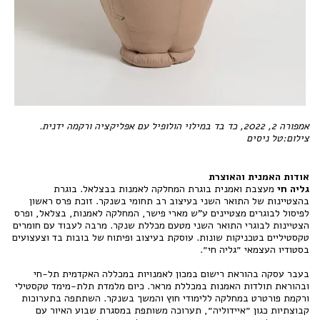
אמפורה 2, 2022, כד בד במילוי הולופיל עם אפליקציה ורקמה ידנית.
צילום:טל ניסים
אודות האמנית והאוצרת
גליה חי
מעצבת ואמנית בוגרת המחלקה לאמנות בבצלאל. בוגרת
בהצטיינות של התואר השני בעיצוב רב תחומי בשנקר. זוכת פרס ראשון
לפיסול לבוגרים מצטיינים ע"ש מארי פישר, המחלקה לאמנות, בצלאל, ופרס
הצטיינות לבוגרי התואר השני מטעם מכללת שנקר. מרבה לעבוד עם חומרים
טקסטיליים בטכניקות שונות. עוסקת בעיצוב ופיתוח של בובות בד וצעצועים
בסטודיו העצמאי ״גליה חי״.
בעבר עסקה בהוראת רישום במכון לאמנויות במכללה האקדמית תל-חי
ובהוראת תולדות האמנות במכללת מראר. כיום מלמדת תלת-מימד טקסטילי
ורקמת פורטרט במחלקה ללימודי חוץ והמשך בשנקר. השתתפה בתערוכות
קבוצתיות כגון ״איידוליה״, תערוכה משותפת במסגרת שבוע האיור עם