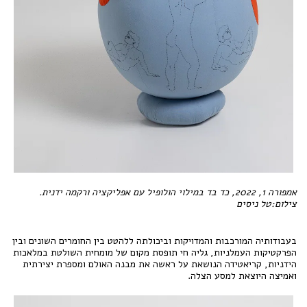
אמפורה 1, 2022, כד בד במילוי הולופיל עם אפליקציה ורקמה ידנית.
צילום:טל ניסים
בעבודותיה המורכבות והמדויקות וביכולתה ללהטט בין החומרים השונים ובין
הפרקטיקות העמלניות, גליה חי תופסת מקום של מומחית השולטת במלאכות
הידניות, קריאטידה הנושאת על ראשה את מבנה האולם ומספרת יצירתית
ואמיצה היוצאת למסע הצלה.