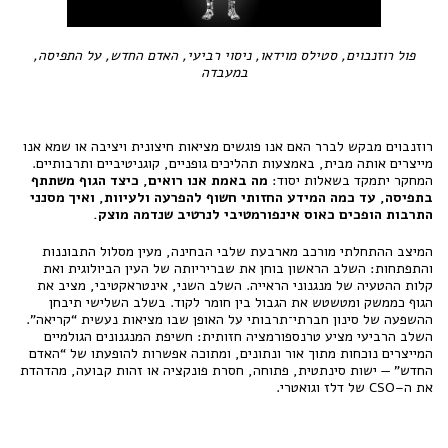
פול רוזנבוים, סטילס מוידאו, ניסוי רביעי, האדם החדש, על התפיסה,
במעבדה
רוזנבוים מבקש לברר האם אנו פוגשים מציאות חיצונית ויציבה או שמא אנו
מייצרים אותה מבית, באמצעות תהליכים גופניים, קוגניטיביים ותרבותיים.
המחקר יתמקד בשאלות יסוד:
מה באמת אנו רואים, כיצד הגוף משתתף
בתפיסה, עד כמה המידע החזותי חשוף להפרעה ולעיוות, ואיך מסנני
התרבות הופכים כאוס אינפורמטיבי לנרטיב שנדמה מוצק.
המיצב ההתחלתי מורכב מארבעת שלבי הבחינה, מעין מסלול התבוננות
והתפתחות: השלב הראשון בוחן את שבריריותה של העין הביולוגית ואת
קלות ההטעיה של מנגנוני הראייה. השלב השני, אינטראקטיבי, מציב את
הגוף כממשק ומטשטש את הגבול בין חומר לקוד. בשלב השלישי תיבחן
ההשפעה של סינון חברתי־תרבותי על האופן שבו מציאות נעשית “קריאה”.
השלב הרביעי מציע טרנספורמציה חזותית: חשיפת המנגנונים הגולמיים
המייצרים נוכחות מתוך אור ונתונים, ומתוכה אפשרות להופעתו של “האדם
החדש” — ישות סינתטית, פתוחה, חסרת פונקציה או זהות קבועה, מהדהדת
את ה–CSO של דלז וגואטרי.