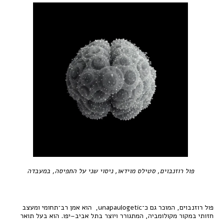
פול רוזנבוים, סטילס מוידאו, ניסוי שני על התפיסה, במעבדה
פול רוזנבוים, המוכר גם כ־unapaulogetic, הוא אמן רב־תחומי ומעצב
חזותי במקור מקולומביה, המתגורר ויוצר בתל אביב–יפו. הוא בעל תואר