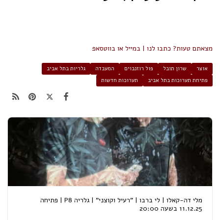
מצאתם טעות? כתבו לנו | במייל או בווטסאפ
אוצר
שרון תובל
פול רוזנבוים
המעבדה
גלריות בתל אביב
פתיחת תערוכות בתל אביב
תערוכות חדשות
מלי דה-קאלו | לי ברבו | "רעיל וקוצני" | גלריה P8 | פתיחה
11.12.25 בשעה 20:00