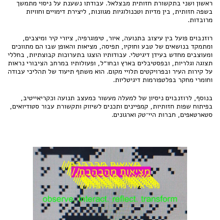
ראשון ושני בתקשורת חזותית מבצלאל. עבודתו נשענת על ניסוי מתמשך
בשפה חזותית, בין מדיות וטכנולוגיות מגוונות, ליצירת דימויים וחוויות
מרובדות.
רוזנבוים פועל בין עיצוב בתנועה, איור, טיפוגרפיה, ציורי קיר ומיצבים,
ומתמקד בנושאים של טבע וחוקיו, תפיסה, מציאות והאופן שבו הם מתווכים
ומעוצבים מחדש בעידן דיגיטלי. עבודותיו הוצגו בתערוכות קבוצתיות, בחללי
תצוגה וגלריות, ובפסטיבלים בארץ ובחו״ל, ופעולותיו במרחב הציבורי נראות
על קירות העיר ובפרויקטים תלויי מקום. הוא משתף תיעוד של תהליכי עבודה
וחומרי מחקר בפלטפורמות דיגיטליות.
בנוסף, לרוזנבוים ניסיון של למעלה מעשור כמעצב תנועה וכקריאייטיב,
בפיתוח שפות חזותיות, קמפיינים ותכנים לשיווק ותקשורת עבור סטודיואים,
סטארטאפים, חברות היי־טק וארגונים.