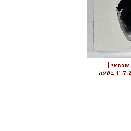
 שבתאי |
המעבדה | יום חמישי 11.7.24 בשעה