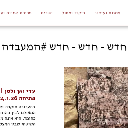
אמנות ועיצוב
ריקוד ומחול
ספרים
מכירת אמנות ועו
חדש - חדש - חדש #המעבדה
עדי ואן ולסן |
פתיחה 24.1.26 בשעה 11:00
בתערוכה חוקרת ואן
המצולם לבין ההווה,
כחומר. היא אינה מ
השיטתי שבין המצל