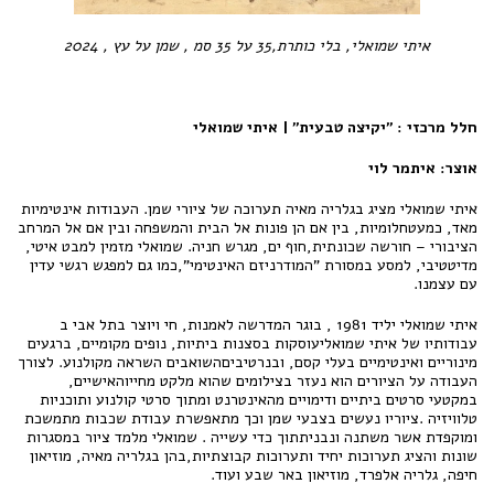
איתי שמואלי, בלי כותרת,35 על 35 סמ , שמן על עץ , 2024
חלל מרכזי : "יקיצה טבעית" | איתי שמואלי
אוצר: איתמר לוי
איתי שמואלי מציג בגלריה מאיה תערוכה של ציורי שמן. העבודות אינטימיות
מאד, כמעטחלומיות, בין אם הן פונות אל הבית והמשפחה ובין אם אל המרחב
הציבורי – חורשה שכונתית,חוף ים, מגרש חניה. שמואלי מזמין למבט איטי,
מדיטטיבי, למסע במסורת "המודרניזם האינטימי",כמו גם למפגש רגשי עדין
עם עצמנו.
איתי שמואלי יליד 1981 , בוגר המדרשה לאמנות, חי ויוצר בתל אבי ב
עבודותיו של איתי שמואליעוסקות בסצנות ביתיות, נופים מקומיים, ברגעים
מינוריים ואינטימיים בעלי קסם, ובנרטיביםהשואבים השראה מקולנוע. לצורך
העבודה על הציורים הוא נעזר בצילומים שהוא מלקט מחייוהאישיים,
במקטעי סרטים ביתיים ודימויים מהאינטרנט ומתוך סרטי קולנוע ותוכניות
טלוויזיה .ציוריו נעשים בצבעי שמן וכך מתאפשרת עבודת שכבות מתמשכת
ומוקפדת אשר משתנה ונבניתתוך כדי עשייה . שמואלי מלמד ציור במסגרות
שונות והציג תערוכות יחיד ותערוכות קבוצתיות,בהן בגלריה מאיה, מוזיאון
חיפה, גלריה אלפרד, מוזיאון באר שבע ועוד.