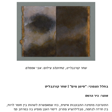
שחר קורנבליט, storm2 צילום: אבי אמסלם
בחלל הצפוני: "סימן מים" | שחר קורנבליט
אוצר: ניר הרמט
התערוכה מזמינה התבוננות איטית, כזו שמאפשרת לשהות בין חומר לרוח,
בין חרדה לנחמה, מבלילהציע פתרון. דימוי הענן מופיע בה כמרחב סף