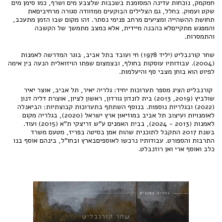
חמקמק, נוכחות עדינה המסומנת בשכבות שלצבע מים ושרף, כמו סימן מים
שקט ועמוק. בחלל, גם הצלילים הבוקעים ממזוודה סגורה מרחיביםאת
תחושת ההשהייה ומציעים מרחב פנימי נסתר. זהו מקום שבו הזמן מתעכב,
והמפגש מתקייםלא כהבנה מיידית, אלא כמצב מתמשך של הקשבה
והתמסרות.
שחר קורנבליט (יליד 1978) חי ועובד בתל אביב, בוגר המדרשה לאמנות
(2004). עבודותיו עוסקות בחולף, ובצמצום שפתו הויזואלית הנעה בין אימה
לפיוט הוא בוחן מצבי סף והיעלמות.
קורנבליט הציג מספר תערוכות יחיד: גלריה יאיר, תל אביב, אוצר יאיר
שולביץ (2019, 2013) בית לונדון גורדון, ראשון לציון, אוצרת דליה דנון
(2022) ובגלריות נוספות. בנוסף השתתף בתערוכות קבוצתיות: הביאנלה
לאומנויות ועיצוב תל אביב במוזיאון ארץ ישראל (2020), בגלריה מקום
לאמנות (2013 - 2024), בבית האמנים ע"ש זריצקי ת"א (2015) ועוד.
בשנת 2017 התקבל לתוכנית שהות אמן בסיטה בפריז, מטעם משרד
התרבות והספורט. עבודותיו נרכשו לאוספיםבארץ ובחו"ל, בינהם אוסף בנו
כלב ואוסף ארי ואן רוזנבלט.