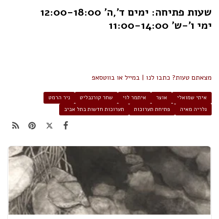
שעות פתיחה: ימים ד',ה' 12:00-18:00
ימי ו'-ש' 11:00-14:00
מצאתם טעות? כתבו לנו | במייל או בווטסאפ
איתי שמואלי
אוצר
איתמר לוי
שחר קורנבליט
ניר הרמט
גלריה מאיה
פתיחת תערוכות
תערוכות חדשות בתל אביב