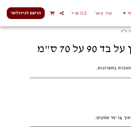
הרשם לניוזלטר
ד
צור קשר
ILS
₪
ל 70 ס"מ
מוכרת בתערוכות.
עסקים.