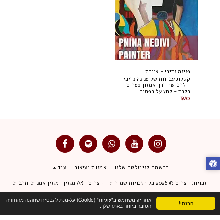
פנינה נדיבי - ציירת
קטלוג עבודות של פנינה נדיבי
- לרכישה דרך אמזון ספרים
בלבד - לחץ על כפתור
₪
0
הרכישה (למטה) *המחיר
הסופי ומחיר המשלוח יקבעו
דרך אמזון בלבד.
הרשמה לניוזלטר שלנו
אמנות ועיצוב
עוד
זכויות יוצרים © 2026 כל הזכויות שמורות -
יוצרים ART מגזין | מגזין אמנות ותרבות
תנאי שימוש
|
מדיניות פרטיות
אתר זה משתמש ב"עוגיות" (Cookie) על-מנת להבטיח שתהנה מהחוויה
הבנתי!
הטובה ביותר באתר שלך.