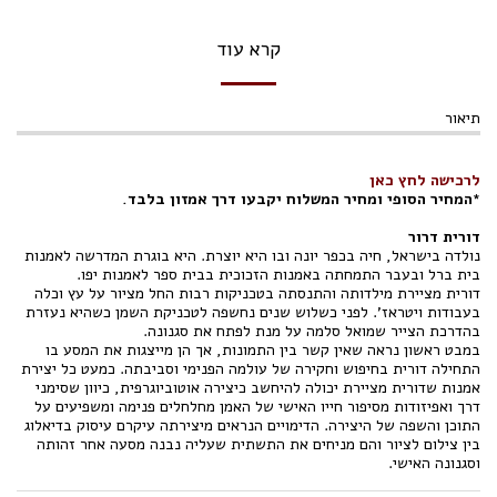
קרא עוד
תיאור
לרכישה לחץ כאן
*המחיר הסופי ומחיר המשלוח יקבעו דרך אמזון בלבד.
דורית דרור
נולדה בישראל, חיה בכפר יונה ובו היא יוצרת. היא בוגרת המדרשה לאמנות
בית ברל ובעבר התמחתה באמנות הזכוכית בבית ספר לאמנות יפו.
דורית מציירת מילדותה והתנסתה בטכניקות רבות החל מציור על עץ וכלה
בעבודות ויטראז'. לפני כשלוש שנים נחשפה לטכניקת השמן כשהיא נעזרת
בהדרכת הצייר שמואל סלמה על מנת לפתח את סגנונה.
במבט ראשון נראה שאין קשר בין התמונות, אך הן מייצגות את המסע בו
התחילה דורית בחיפוש וחקירה של עולמה הפנימי וסביבתה. כמעט כל יצירת
אמנות שדורית מציירת יכולה להיחשב כיצירה אוטוביוגרפית, כיוון שסימני
דרך ואפיזודות מסיפור חייו האישי של האמן מחלחלים פנימה ומשפיעים על
התוכן והשפה של היצירה. הדימויים הנראים מיצירתה עיקרם עיסוק בדיאלוג
בין צילום לציור והם מניחים את התשתית שעליה נבנה מסעה אחר זהותה
וסגנונה האישי.