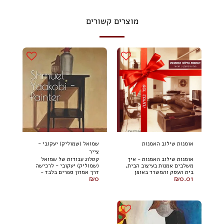
מוצרים קשורים
אומנות שילוב האמנות
שמואל (שמוליק) יעקובי -
צייר
אומנות שילוב האמנות - איך
קטלוג עבודות של שמואל
משלבים אמנות בעיצוב הבית,
(שמוליק) יעקובי - לרכישה
בית העסק והמשרד באופן
דרך אמזון ספרים בלבד -
₪
0
₪
0.01
שיאדיר את היצירה ויתרום
לחץ על כפתור הרכישה
למראה החלל ?
(למטה) *המחיר הסופי
ומחיר המשלוח יקבעו דרך
אמזון בלבד.