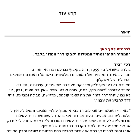
קרא עוד
תיאור
לרכישה לחץ כאן
*המחיר הסופי ומחיר המשלוח יקבעו דרך אמזון בלבד.
דסי רביד
נולדה בישראל ב- 1955, חיה בקיבוץ גברעם ובו היא יוצרת.
חברה באיגוד המקצועי של האומנים הפלסטיים בישראל ובאגודת האומנים
והפסלים של אשקלון.
מציירת בצבעי אקריליק וטכניקה מעורבת של גירים, עפרונות, על בד.
הציור עבורה: "שפה בקו, כתם, צורה וצבע. שפה שאין בה טעות, נכון, או
לא נכון, זוהי דרך לומר את מה שאני קולטת, מרגישה, מבינה ומביעה. זוהי
דרך להביע את עצמי."
"בציוריי העכשוויים אני עובדת בביתי מתוך עולמי הפנימי והטיפולי. אין לי
פלטה לערבוב צבעים. בעת עבודתי אני נוהגת להשתמש בנייר עטיפת
סנדוויצ'ים. לעיתים נשאר על נייר עטיפת הסנדוויצ'ים צבע שחבל לי לזרוק
אז אני מטביעה אותו לתור הקנבס בתנועות של תיפוף.
אני נוהגת להניח קו כתם או צורות להביט בהם מכיוונים שונים ומבין הקווים