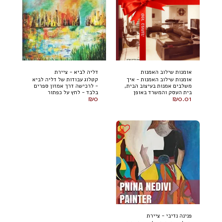
אומנות שילוב האמנות
דליה לביא - ציירת
אומנות שילוב האמנות - איך
קטלוג עבודות של דליה לביא
משלבים אמנות בעיצוב הבית,
- לרכישה דרך אמזון ספרים
בית העסק והמשרד באופן
בלבד - לחץ על כפתור
₪
0
₪
0.01
שיאדיר את היצירה ויתרום
הרכישה (למטה) *המחיר
למראה החלל ?
הסופי ומחיר המשלוח יקבעו
דרך אמזון בלבד.
פנינה נדיבי - ציירת