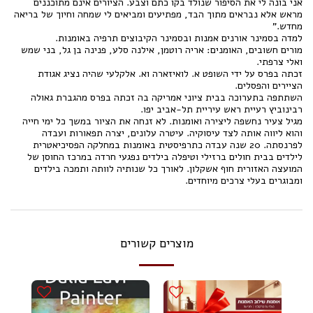
אני בונה לי את הסיפור שנולד בקו כתם וצבע. הציורים אינם מתוכננים
מראש אלא נבראים מתוך הבד, מפתיעים ומביאים לי שמחה וחיוך של בריאה
מחדש."
למדה בסמינר אורנים אמנות ובסמינר הקיבוצים תרפיה באומנות.
מורים חשובים, האומנים: אריה רוטמן, אילנה סלע, פנינה בן גל, בני שמש
ואלי צרפתי.
זכתה בפרס על ידי השופט א. לואיזארה וא. אלקלעי שהיה נציג אגודת
הציירים והפסלים.
השתתפה בתערוכה בבית ציוני אמריקה בה זכתה בפרס מהגברת גאולה
רבינוביץ רעיית ראש עיריית תל-אביב יפו.
מגיל צעיר נחשפה ליצירה ואומנות. לא זנחה את הציור במשך כל ימי חייה
והוא ליווה אותה לצד עיסוקיה. עיטרה עלונים, יצרה תפאורות ועבדה
לפרנסתה. 20 שנה עבדה כתרפיסטית באומנות במחלקה הפסיכיאטרית
לילדים בבית חולים ברזילי וטיפלה בילדים נפגעי חרדה במרכז החוסן של
המועצה האזורית חוף אשקלון. לאורך כל שנותיה לוותה ותמכה בילדים
ומבוגרים בעלי צרכים מיוחדים.
מוצרים קשורים