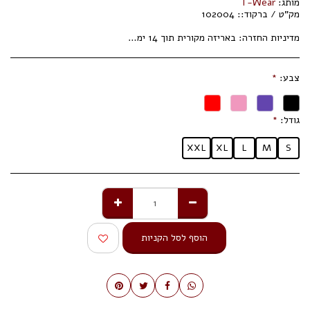
מותג:
T-Wear
מק"ט / ברקוד::
102004
מדיניות החזרה:
באריזה מקורית תוך 14 ימי עסקים.
צבע:
*
גודל:
*
XXL
XL
L
M
S
הוסף לסל הקניות