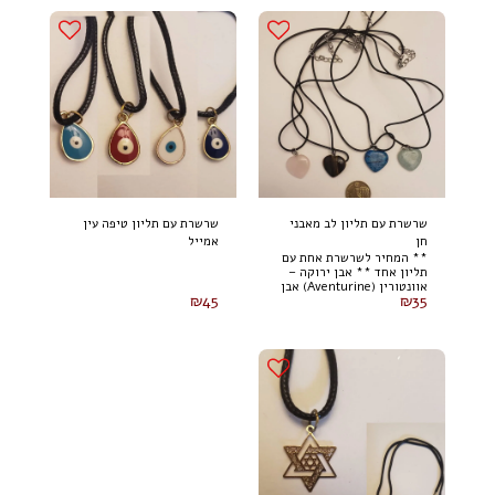
שרשרת עם תליון לב מאבני
שרשרת עם תליון טיפה עין
חן
אמייל
** המחיר לשרשרת אחת עם
תליון אחד ** אבן ירוקה –
אוונטורין (Aventurine) אבן
₪
45
₪
35
סגולה – אמטיסט
(Amethyst) אבן חומה – עין
הנמר (Tiger's Eye) אבן
ורודה – רוז קוורץ (Rose
Quartz) אבן כחולה כהה –
לפיס לזולי (Lapis Lazuli)
אבן שקופה – קוורץ שקוף /
קוורץ קריסטל (Clear
Quartz) אבן לבנה – הולוויט
(Howlite)