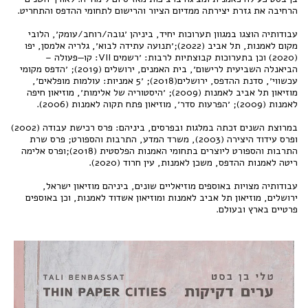
הרחיבה את גזרת יצירתה ממדיום הציור והרישום לתחומי ההדפס והתחריט.
עבודותיה הוצגו במגוון תערוכות יחיד, ביניהן ׳גובה/רוחב/עומק׳, הלובי
מקום לאמנות, תל אביב (2022);׳תנועה עתידה לבוא׳, גלריה אלמסן, יפו
(2020) וכן בתערוכות קבוצתיות לרבות: ׳רשמים VII: קו—פעולה –
הביאנלה השביעית לרישום׳, בית האמנים, ירושלים (2019); ׳הדפס מקומי
עכשווי׳, סדנת ההדפס, ירושלים(2018); ׳5 אמניות: עולמות מופלאים׳,
מוזיאון תל אביב לאמנות (2009); ׳היסטוריה של אלימות׳, מוזיאון חיפה
לאמנות (2009); ׳הפרעות סדר׳, מוזיאון פתח תקוה לאמנות (2006).
במרוצת השנים זכתה במלגות ובפרסים, ביניהם: פרס רכישת עבודה (2002)
ופרס עידוד היצירה (2003), משרד המדע, התרבות והספורט; פרס שרת
התרבות והספורט ליוצרים בתחומי האמנות הפלסטית (2018);ופרס אלימה
ריטה לאמנות ההדפס, משכן לאמנות, עין חרוד (2020).
עבודותיה מצויות באוספים מוזיאליים שונים, ביניהם מוזיאון ישראל,
ירושלים, מוזיאון תל אביב לאמנות ומוזיאון אשדוד לאמנות, וכן באוספים
פרטיים בארץ ובעולם.