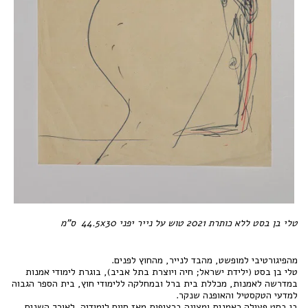
טלי בן בסט ללא כותרת 2021 טוש על נייר יפני 44.5x30 ס"מ
מהפיגורטיבי למופשט, מהבד לנייר, מהחוץ לפנים.
טלי בן בסט (ילידת ישראל; חיה ויוצרת בתל אביב), בוגרת לימודי אמנות
במדרשה לאמנות, מכללת בית ברל ובמחלקה ללימודי חוץ, בית הספר הגבוה
למדעי הטקסטיל והאופנה שנקר.
בן בסט פעילה כאמנית ומציגה ברציפות מאז סיום לימודיה. לאורך השנים