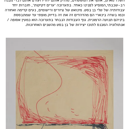
השלד מארגן, אוסף את המשטחים, מהדק אותם יחדיו ועורם אותם לכדי מבנה
רב-שכבתי,המופיע לפנינו כאחד. בתערוכה ׳ערים דקיקות׳, חוברות יחד
עבודותיה של טלי בן בסט. מינואט של ציורים ורישומים, נעים קדימה ואחורה
וכמו בשדה בינארי הם מהדהדים זה את זה בדיוק מופתי עד שמתבססת
ביניהם תנועה הרמונית. גוף העבודות הנבחר בתערוכה הוא כמעין אסופה /
אנתולוגיה המכנס לתוכו יצירות של בן בסט מהשנים האחרונות.