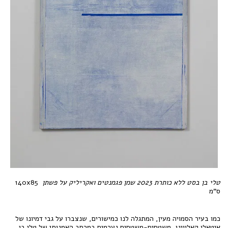
טלי בן בסט ללא כותרת 2023 שמן פגמנטים ואקריליק על פשתן
140x85
ס"מ
כמו בעיר הסמויה מעין, המתגלה לנו כמישורים, שנצברו על גבי דמיונו של
איטאלו קאלווינו, משטחים-משטחים נערמים במרחב האמנותי של טלי בן