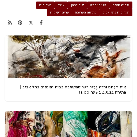
גלריה מאיה
טלי בן בסט
יניב לכמן
אוצר
תערוכות
תערוכות בתל אביב
פתיחת תערוכה
ערים דקיקות
אוֹת ו־כֶּתם ורדה בְּרֶגר רטרוספקטיבה בבית האמנים בתל אביב |
פתיחה 4.5.24 בשעה 11:00