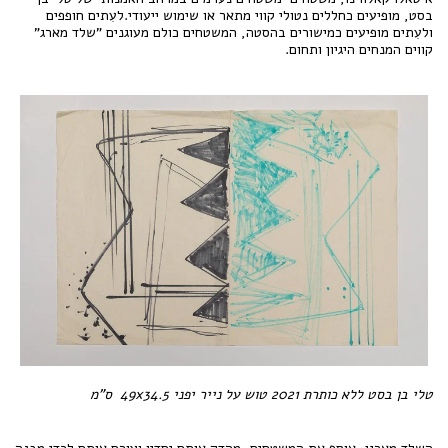
בסט, מופיעים כחללים נטולי קווי מתאר או שימוש ייעודי.לעִתים חופפים
ולעִתים מופיעים כמישורים בהסטה, המשטחים כולם מעוגנים "שלד מארג"
קווים המנחים היגיון ותחום.
טלי בן בסט ללא כותרת 2021 טוש על נייר יפני 49x34.5 ס"מ