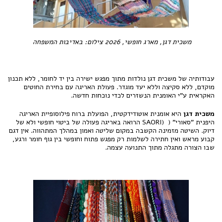
משכית דגן, מארג חופשי, 2026 צילום: באדיבות המשפחה
עבודותיה של משכית דגן נולדות מתוך מפגש ישירה בין יד לחומר, ללא תכנון
מוקדם, ללא סקיצה וללא יעד מוגדר. פעולת האריגה עם בחירת החוטים
האקראית ע"י האומנית הנשזרים לכדי נוכחות חדשה.
משכית דגן
היא אומנית אוטודידקטית, הפועלת ברוח פילוסופיית האריגה
היפנית "סאורי" ( (SAORI הרואה באריגה פעולה של ביטוי חופשי ולא של
דיוק. השיטה מזמינה הקשבה במקום שליטה ואמון במהלך המתהווה. אין דגם
קבוע מראש ואין חתירה לשלמות רק מפגש פתוח וחופשי בין גוף חומר ורגע,
שבו הצורה מתגלה מתוך התנועה עצמה.