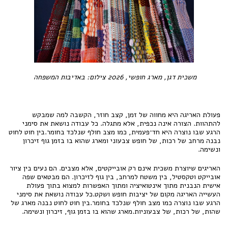
משכית דגן, מארג חופשי, 2026 צילום: באדיבות המשפחה
פעולת האריגה היא מחווה של זמן, קצב חוזר, הקשבה למה שמבקש
להתהוות. הצורה אינה נכפית, אלא מתגלה. כל עבודה נושאת את סימני
הרגע שבו נוצרה היא חד־פעמית, כמו מצב חולף שנלכד בחומר.בין חוט לחוט
נבנה מרחב של רכות, של חופש צבעוני ומארג שהוא בו בזמן גוף זיכרון
ונשימה.
האריגים שיוצרת משכית אינם רק אובייקטים, אלא מצבים. הם נעים בין ציור
אובייקט וטקסטיל, בין משטח למרחב, בין גוף לזיכרון. הם מבטאים שפה
אישית הנבנית מתוך אינטואיציה ומתוך האפשרות למצוא בתוך פעולת
העשייה האריגה מקום של יציבות חופש ושקט.כל עבודה נושאת את סימני
הרגע שבו נוצרה כמו מצב חולף שנלכד בחומר.בין חוט לחוט נבנה מארג של
שהות, של רכות, של צבעוניות.מארג שהוא בו בזמן גוף, זיכרון ונשימה.