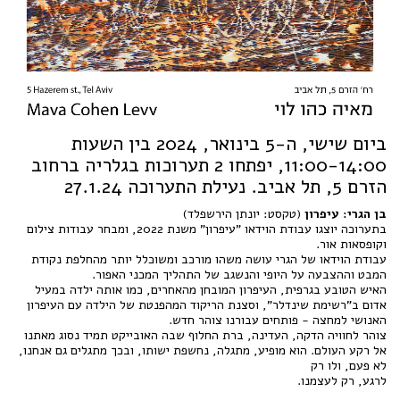
ביום שישי, ה-5 בינואר, 2024 בין השעות
11:00-14:00, יפתחו 2 תערוכות בגלריה ברחוב
הזרם 5, תל אביב. נעילת התערוכה 27.1.24
בן הגרי: עיפרון
(טקסט: יונתן הירשפלד)
בתערוכה יוצגו עבודת הוידאו "עיפרון" משנת 2022, ומבחר עבודות צילום
וקופסאות אור.
עבודת הוידאו של הגרי עושה משהו מורכב ומשוכלל יותר מהחלפת נקודת
המבט וההצבעה על היופי והנשגב של התהליך המכני האפור.
האיש הטובע בגרפית, העיפרון המובחן מהאחרים, כמו אותה ילדה במעיל
אדום ב"רשימת שינדלר", וסצנת הריקוד המהפנטת של הילדה עם העיפרון
האנושי למחצה - פותחים עבורנו צוהר חדש.
צוהר לחוויה הדקה, העדינה, ברת החלוף שבה האובייקט תמיד נסוג מאתנו
אל רקע העולם. הוא מופיע, מתגלה, נחשפת ישותו, ובכך מתגלים גם אנחנו,
לא פעם, ולו רק
לרגע, רק לעצמנו.