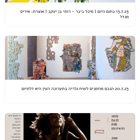
13.7.23 כחום היום | מיכל ביבר ~ רותי בן יעקב | אוצרת: איריס
מנדל
20.7.23 הנכם מוזמנים לשיח גלריה בתערוכה העין היא דלתיום